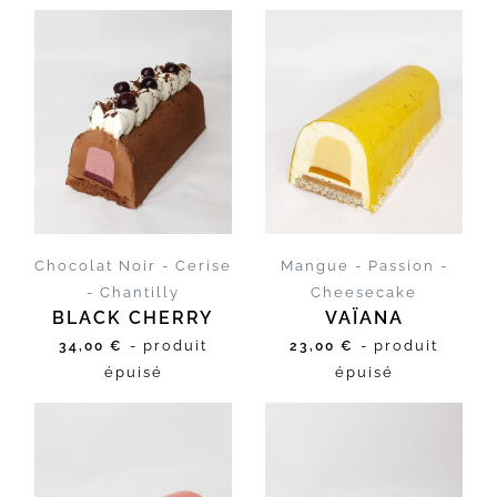
D'INFOS
D'INFOS
Chocolat Noir - Cerise
Mangue - Passion -
- Chantilly
Cheesecake
BLACK CHERRY
VAÏANA
- produit
- produit
34,00 €
23,00 €
épuisé
épuisé