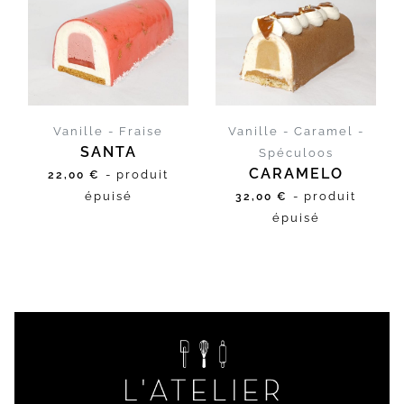
D'INFOS
D'INFOS
Vanille - Fraise
Vanille - Caramel -
SANTA
Spéculoos
CARAMELO
- produit
22,00 €
épuisé
- produit
32,00 €
épuisé