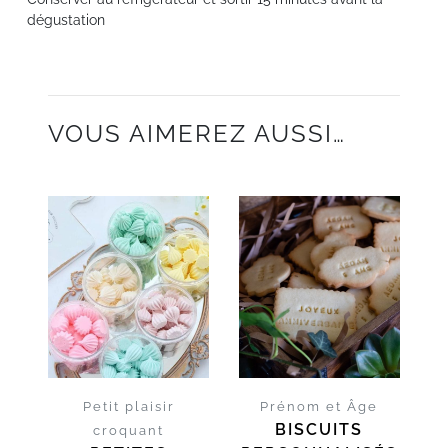
dégustation
VOUS AIMEREZ AUSSI…
D'INFOS
D'INFOS
Petit plaisir
Prénom et Âge
BISCUITS
croquant