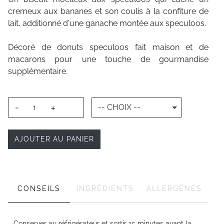
cremeux aux bananes et son coulis à la confiture de
lait, additionné d'une ganache montée aux speculoos.
Décoré de donuts speculoos fait maison et de
macarons pour une touche de gourmandise
supplémentaire.
-
+
-- CHOIX --
AJOUTER AU PANIER
CONSEILS
INGRÉDIENTS
ALLERGÈNES
Conserver au réfrigérateur et sortir 15 minutes avant la